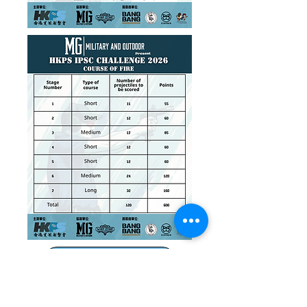
Shooter List 下載
COF