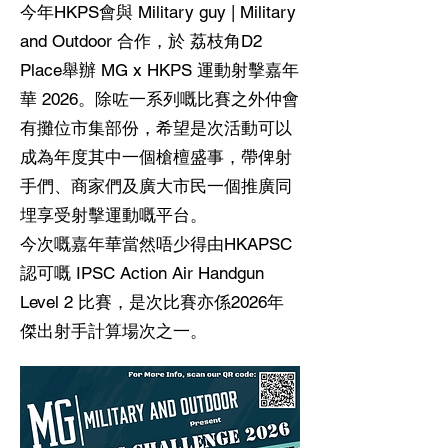
今年HKPS會與 Military guy | Military
and Outdoor 合作，於 荔枝角D2
Place舉辦 MG x HKPS 運動射擊嘉年
華 2026。除咗一系列嘅比賽之外仲會
有攤位市集部份，希望是次活動可以
成為年度其中一個槍檀盛事，帶俾射
手們、商家們及廣大市民一個推廣同
埋享受射擊運動嘅平台。
今次嘅嘉年華當然唔少得由HKAPSC
認可嘅 IPSC Action Air Handgun
Level 2 比賽，是次比賽亦係2026年
傑出射手計算場次之一。